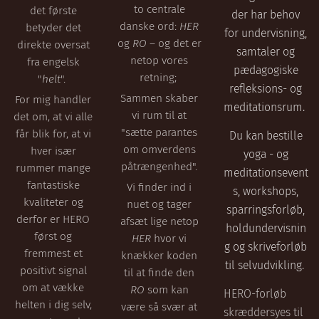
to centrale
det første
der har behov
danske ord:
HER
betyder det
for undervisning,
og
RO
– og det er
direkte oversat
samtaler og
netop vores
fra engelsk
pædagogiske
retning;
"
helt
".
refleksions- og
Sammen skaber
For mig handler
meditationsrum.
vi rum til at
det om, at vi alle
"sætte parantes
får blik for, at vi
Du kan bestille
om omverdens
hver især
yoga - og
påtrængenhed".
rummer mange
meditationsevent
fantastiske
Vi finder ind i
s, workshops,
kvaliteter og
nuet og tager
sparringsforløb,
derfor er HERO
afsæt lige netop
holdundervisnin
først og
HER
hvor vi
g og skriveforløb
fremmest et
knækker koden
til selvudvikling.
positivt signal
til at finde den
om at vække
RO
som kan
HERO-forløb
helten i dig selv,
være så svær at
skræddersyes til