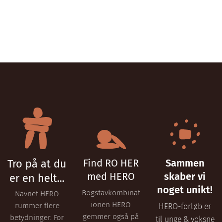
Tro på at du
Find RO HER
Sammen
med HERO
skaber vi
er en helt...
noget unikt!
Bogstavkombinat
Navnet HERO
ionen HERO
rummer flere
HERO-forløb er
gemmer også på
betydninger. For
til unge & voksne