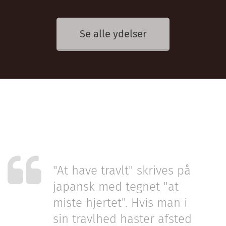
Se alle ydelser
"At have travlt" skrives på
japansk med tegnet "at
miste hjertet". Hvis man i
sin travlhed haster afsted