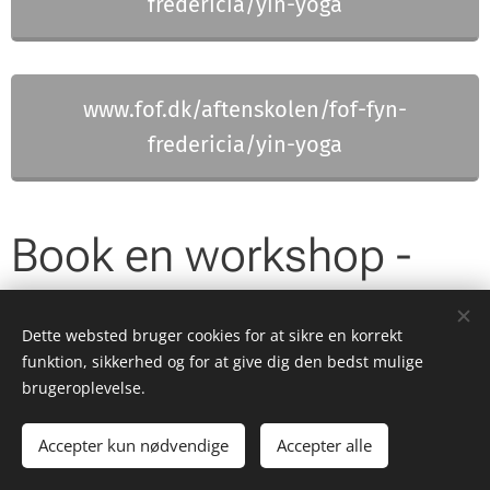
fredericia/yin-yoga
www.fof.dk/aftenskolen/fof-fyn-
fredericia/yin-yoga
Book en workshop -
Vælg DIT tema
Dette websted bruger cookies for at sikre en korrekt
-skræddersyet yoga-session med
funktion, sikkerhed og for at give dig den bedst mulige
brugeroplevelse.
intuitiv skrivning
Accepter kun nødvendige
Accepter alle
Foreslået varighed: minimum 2 timer