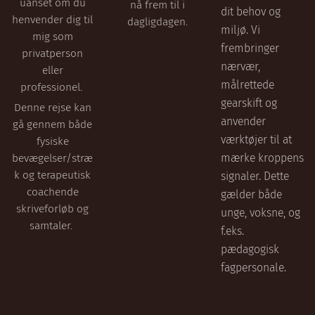
uanset om du
nå frem til i
dit behov og
henvender dig til
dagligdagen.
miljø. Vi
mig som
frembringer
privatperson
nærvær,
eller
målrettede
professionel.
gearskift og
Denne rejse kan
anvender
gå gennem både
værktøjer til at
fysiske
mærke kroppens
bevægelser/stræ
k og terapeutisk
signaler. Dette
coachende
gælder både
skriveforløb og
unge, voksne, og
samtaler.
f.eks.
pædagogisk
fagpersonale.